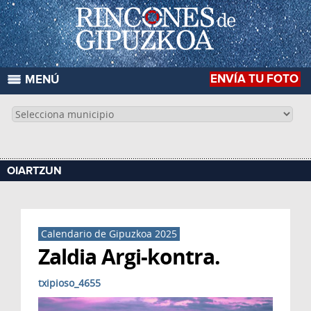
ENVÍA TU FOTO
MENÚ
OIARTZUN
Calendario de Gipuzkoa 2025
Zaldia Argi-kontra.
txipioso_4655