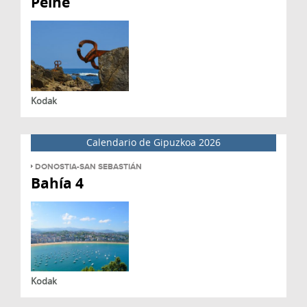
Peine
Kodak
Calendario de Gipuzkoa 2026
DONOSTIA-SAN SEBASTIÁN
Bahía 4
Kodak