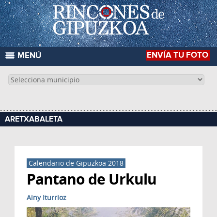
ENVÍA TU FOTO
MENÚ
ARETXABALETA
Calendario de Gipuzkoa 2018
Pantano de Urkulu
Ainy Iturrioz