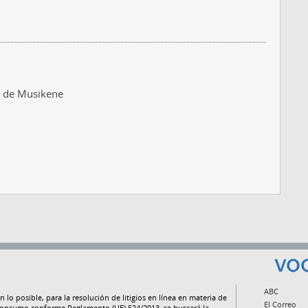
do de Musikene
ABC
n lo posible, para la resolución de litigios en línea en materia de
El Correo
onsumo conforme Reglamento (UE) 524/2013, se buscará la