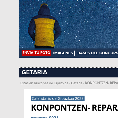
ENVÍA TU FOTO
IMÁGENES
BASES DEL CONCUR
GETARIA
Estás en
Rincones de Gipuzkoa
-
Getaria
-
KONPONTZEN- REP
Calendario de Gipuzkoa 2025
KONPONTZEN- REPA
xantesna_9021