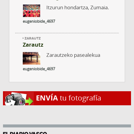
Itzurun hondartza, Zumaia.
eugeniobide_4697
ZARAUTZ
Zarautz
Zarautzeko pasealekua
eugeniobide_4697
ENVÍA
tu fotografía