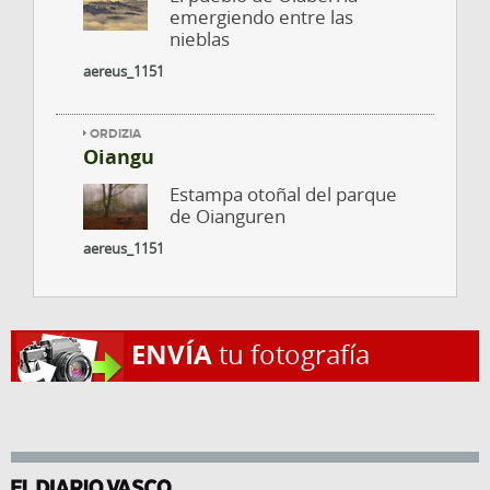
emergiendo entre las
nieblas
aereus_1151
ORDIZIA
Oiangu
Estampa otoñal del parque
de Oianguren
aereus_1151
ENVÍA
tu fotografía