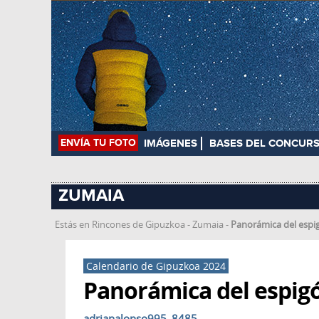
ENVÍA TU FOTO
IMÁGENES
BASES DEL CONCUR
ZUMAIA
Estás en
Rincones de Gipuzkoa
-
Zumaia
-
Panorámica del espi
Calendario de Gipuzkoa 2024
Panorámica del espig
adrianalonso995_8485