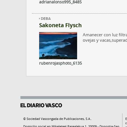
adrianalonso995_8485
DEBA
Sakoneta Flysch
Amanecer con luz filt
ovejas y vacas,superado
rubenrojasphoto_6135
© Sociedad Vascongada de Publicaciones, S.A..
E
c
Domicilio social en Mikeletegi Pasealekua 1. 20009 - Donostia-San