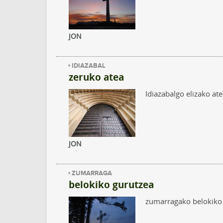
JON
IDIAZABAL
zeruko atea
Idiazabalgo elizako at
JON
ZUMARRAGA
belokiko gurutzea
zumarragako belokiko