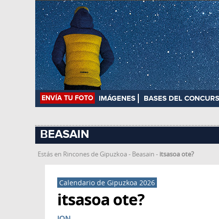
ENVÍA TU FOTO
IMÁGENES
BASES DEL CONCUR
BEASAIN
Estás en
Rincones de Gipuzkoa
-
Beasain
-
itsasoa ote?
Calendario de Gipuzkoa 2026
itsasoa ote?
JON