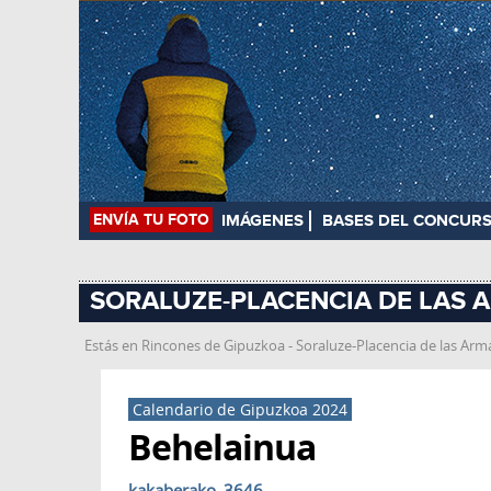
ENVÍA TU FOTO
IMÁGENES
BASES DEL CONCUR
SORALUZE-PLACENCIA DE LAS 
Estás en
Rincones de Gipuzkoa
-
Soraluze-Placencia de las Ar
Calendario de Gipuzkoa 2024
Behelainua
kakaberako_3646