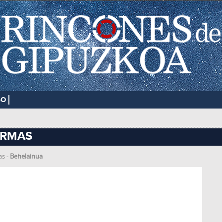
SO
ARMAS
mas
-
Behelainua